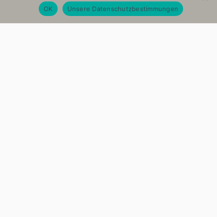
OK
Unsere Datenschutzbestimmungen
Hagemeister
Cafe & Brasserie
Baderstraße 3
14542 Werder an der Havel
hagemeister-werder@gmx.de
Tel: 03327 / 5738491
Öffnungszeiten
Montag & Dienstag Ruhetag
Mittwoch, Donnerstag, Sonntag 9-18 Uhr
Freitag & Samstag 9-21 Uhr
Frühstückszeit von 9.00 bis 11.30 Uhr